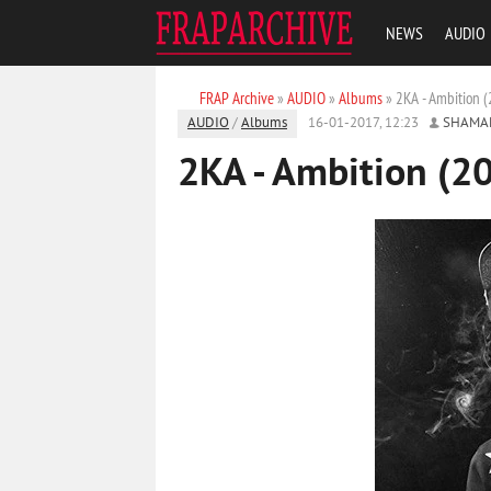
NEWS
AUDIO
FRAP Archive
»
AUDIO
»
Albums
» 2KA - Ambition 
AUDIO
/
Albums
16-01-2017, 12:23
SHAMA
2KA - Ambition (2