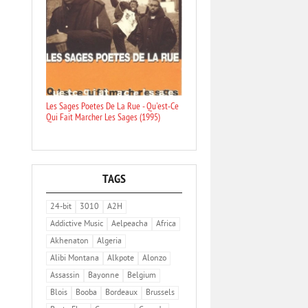
Les Sages Poetes De La Rue - Qu'est-Ce
Qui Fait Marcher Les Sages (1995)
TAGS
24-bit
3010
A2H
Addictive Music
Aelpeacha
Africa
Akhenaton
Algeria
Alibi Montana
Alkpote
Alonzo
Assassin
Bayonne
Belgium
Blois
Booba
Bordeaux
Brussels