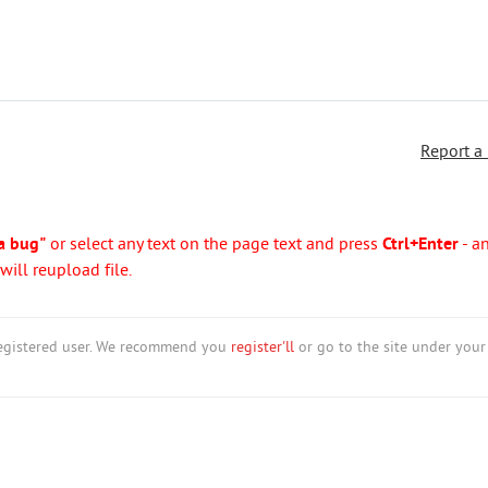
Report a
a bug"
or select any text on the page text and press
Ctrl+Enter
- a
ill reupload file.
nregistered user. We recommend you
register'll
or go to the site under your