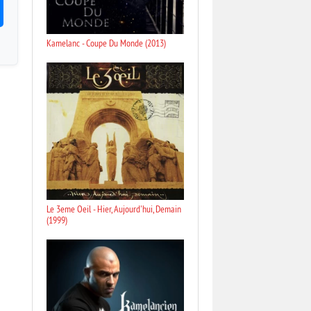
Kamelanc - Coupe Du Monde (2013)
Le 3eme Oeil - Hier, Aujourd'hui, Demain
(1999)