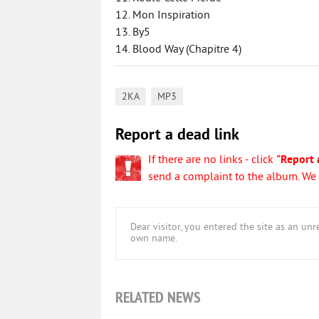
12. Mon Inspiration
13. By5
14. Blood Way (Chapitre 4)
,
2KA
MP3
Report a dead link
If there are no links - click
"Report 
send a complaint to the album. We w
Dear visitor, you entered the site as an u
own name.
RELATED NEWS