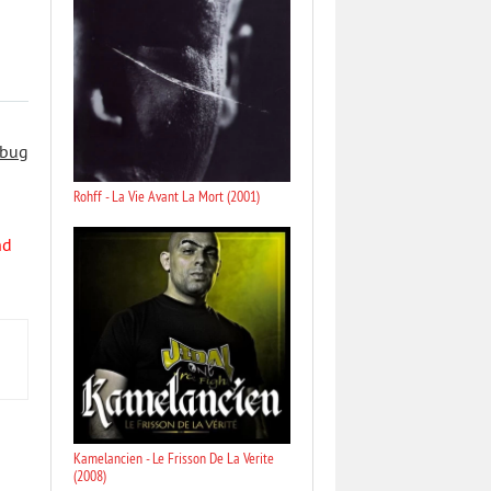
 bug
Rohff - La Vie Avant La Mort (2001)
nd
Kamelancien - Le Frisson De La Verite
(2008)