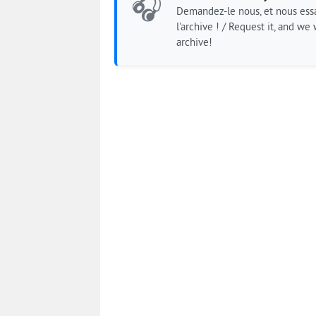
🎧
Demandez-le nous, et nous essa
l'archive ! / Request it, and we w
archive!