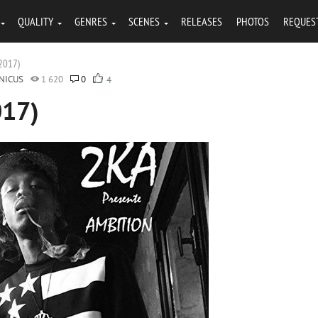
QUALITY
GENRES
SCENES
RELEASES
PHOTOS
REQUES
(2017)
NICUS
1 620
0
4
017)