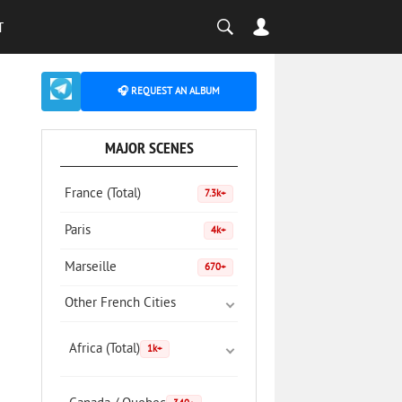
T
🎧 REQUEST AN ALBUM
MAJOR SCENES
France (Total)
7.3k+
Paris
4k+
Marseille
670+
Other French Cities
Africa (Total)
1k+