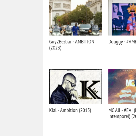
Guy2Bezbar - AMBITION
Douggy - #AMB
(2023)
Kial - Ambition (2015)
MC All - #EAI 
Intemporel) (2