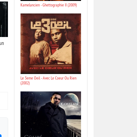
Kamelancien - Ghettographie II (2009)
un
Le 3eme Oeil - Avec Le Coeur Ou Rien
(2002)