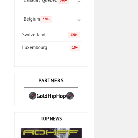
Canada / Quebec
340+
Belgium
330+
Switzerland
120+
Luxembourg
10+
PARTNERS
GoldHipHop
TOP NEWS