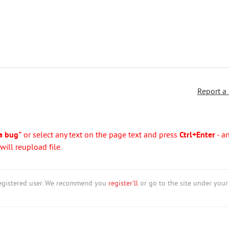
Report a
a bug"
or select any text on the page text and press
Ctrl+Enter
- a
ill reupload file.
nregistered user. We recommend you
register'll
or go to the site under your