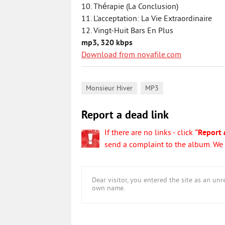
10. Thérapie (La Conclusion)
11. L'acceptation: La Vie Extraordinaire
12. Vingt-Huit Bars En Plus
mp3, 320 kbps
Download from novafile.com
,
Monsieur Hiver
MP3
Report a dead link
If there are no links - click
"Report 
send a complaint to the album. We w
Dear visitor, you entered the site as an u
own name.