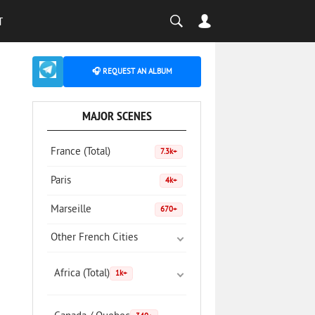
T
🎧 REQUEST AN ALBUM
MAJOR SCENES
France (Total)
7.3k+
Paris
4k+
Marseille
670+
Other French Cities
Africa (Total)
1k+