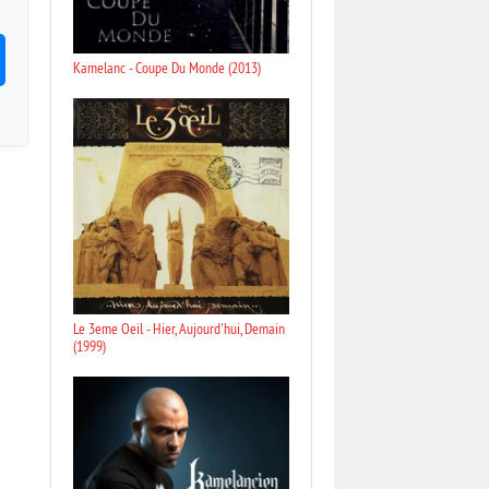
Kamelanc - Coupe Du Monde (2013)
Le 3eme Oeil - Hier, Aujourd'hui, Demain
(1999)