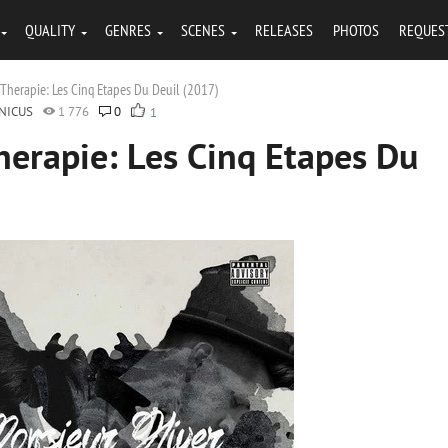
QUALITY
GENRES
SCENES
RELEASES
PHOTOS
REQUES
 Therapie: Les Cinq Etapes Du Deuil (2017)
NICUS
1 776
0
1
herapie: Les Cinq Etapes Du