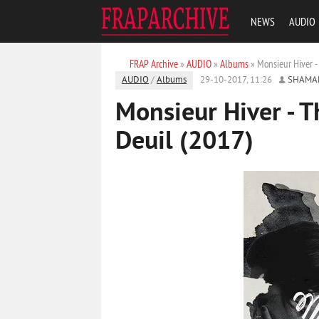
NEWS
AUDIO
FRAP Archive
»
AUDIO
»
Albums
» Monsieur Hiver -
AUDIO
/
Albums
29-10-2017, 11:26
SHAMA
Monsieur Hiver - T
Deuil (2017)