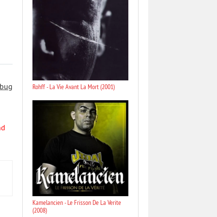
 bug
Rohff - La Vie Avant La Mort (2001)
nd
Kamelancien - Le Frisson De La Verite
(2008)