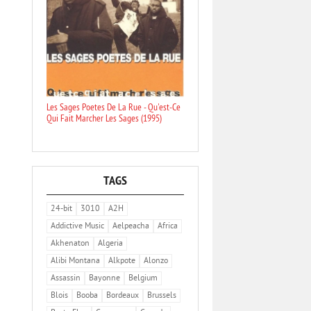
Les Sages Poetes De La Rue - Qu'est-Ce
Qui Fait Marcher Les Sages (1995)
TAGS
24-bit
3010
A2H
Addictive Music
Aelpeacha
Africa
Akhenaton
Algeria
Alibi Montana
Alkpote
Alonzo
Assassin
Bayonne
Belgium
Blois
Booba
Bordeaux
Brussels