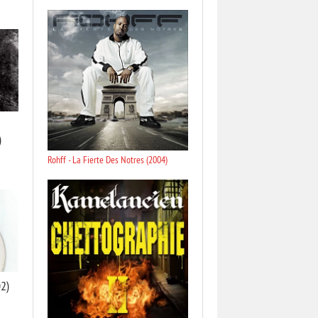
)
Rohff - La Fierte Des Notres (2004)
02)