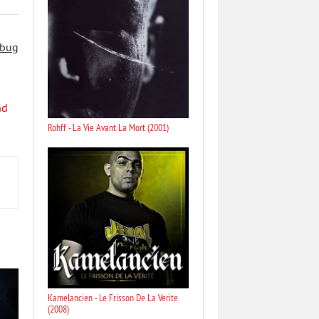
 bug
nd
Rohff - La Vie Avant La Mort (2001)
Kamelancien - Le Frisson De La Verite
(2008)