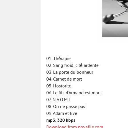
01. Thérapie
02. Sang froid, cité ardente
03. La porte du bonheur
04. Carnet de mort
05. Hostorité
06. Le fils d'Armand est mort
07. N.A.O.M.I
08. On ne passe pas!
09. Adam et Eve
mp3, 320 kbps
Download from novafile.com