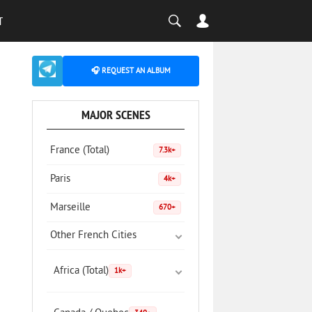
T
🎧 REQUEST AN ALBUM
MAJOR SCENES
France (Total)
7.3k+
Paris
4k+
Marseille
670+
Other French Cities
Africa (Total)
1k+