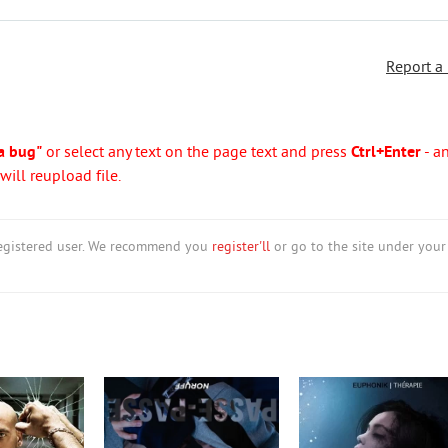
Report a
a bug"
or select any text on the page text and press
Ctrl+Enter
- a
ill reupload file.
nregistered user. We recommend you
register'll
or go to the site under your