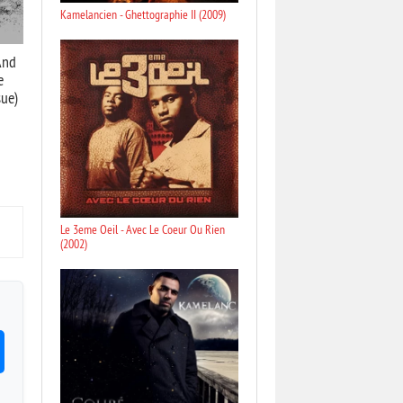
Kamelancien - Ghettographie II (2009)
And
e
sue)
Le 3eme Oeil - Avec Le Coeur Ou Rien
(2002)