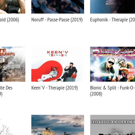
roid (2006)
Noruff - Passe-Passe (2019)
Euphonik - Therapie (2
ite Des
Keen' V - Therapie (2019)
Bionic & Split - Funk-O-
9)
(2008)