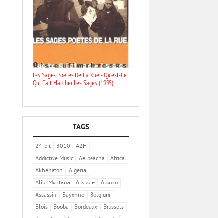
Les Sages Poetes De La Rue - Qu'est-Ce
Qui Fait Marcher Les Sages (1995)
TAGS
24-bit
3010
A2H
Addictive Music
Aelpeacha
Africa
Akhenaton
Algeria
Alibi Montana
Alkpote
Alonzo
Assassin
Bayonne
Belgium
Blois
Booba
Bordeaux
Brussels