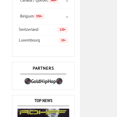
Canada / Quebec
340+
Belgium
330+
Switzerland
120+
Luxembourg
10+
PARTNERS
GoldHipHop
TOP NEWS