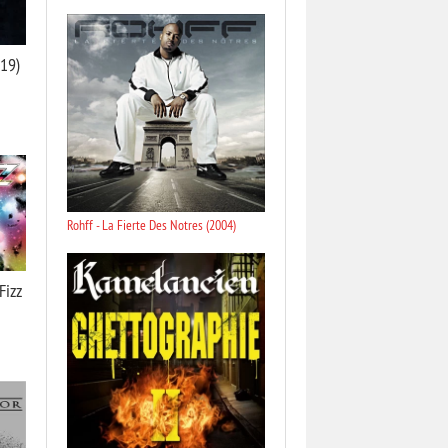
019)
Rohff - La Fierte Des Notres (2004)
Fizz