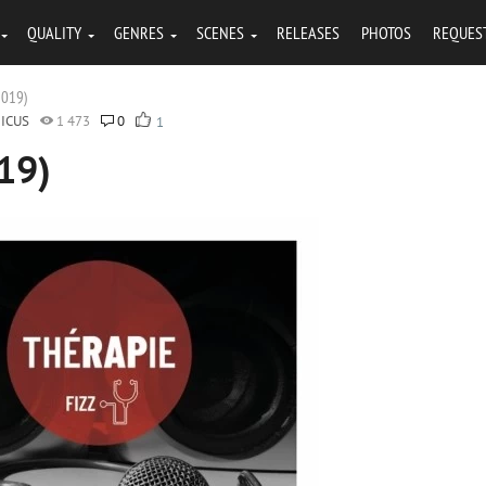
QUALITY
GENRES
SCENES
RELEASES
PHOTOS
REQUES
2019)
ICUS
1 473
0
1
019)