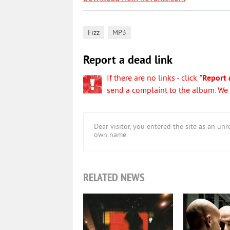
,
Fizz
MP3
Report a dead link
If there are no links - click
"Report 
send a complaint to the album. We w
Dear visitor, you entered the site as an u
own name.
RELATED NEWS