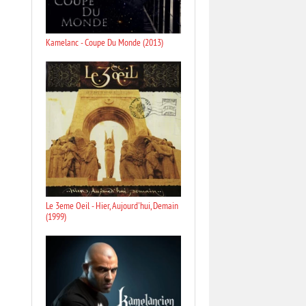
Kamelanc - Coupe Du Monde (2013)
Le 3eme Oeil - Hier, Aujourd'hui, Demain
(1999)