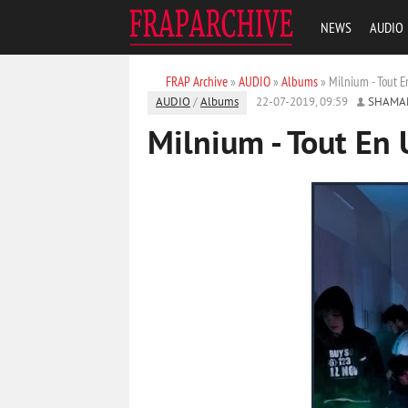
NEWS
AUDIO
FRAP Archive
»
AUDIO
»
Albums
» Milnium - Tout 
AUDIO
/
Albums
22-07-2019, 09:59
SHAMA
Milnium - Tout En