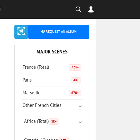
T
🎧 REQUEST AN ALBUM
MAJOR SCENES
France (Total)
7.3k+
Paris
4k+
Marseille
670+
Other French Cities
Africa (Total)
1k+