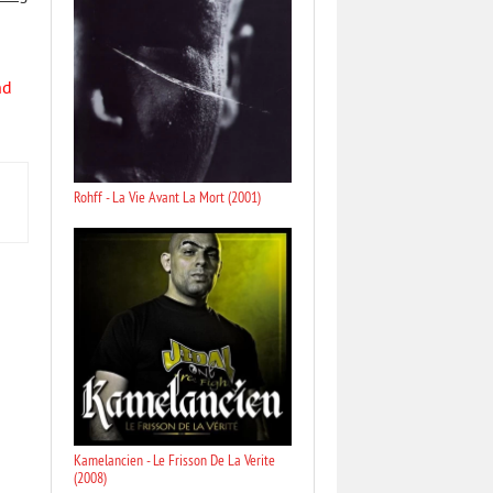
nd
Rohff - La Vie Avant La Mort (2001)
Kamelancien - Le Frisson De La Verite
(2008)