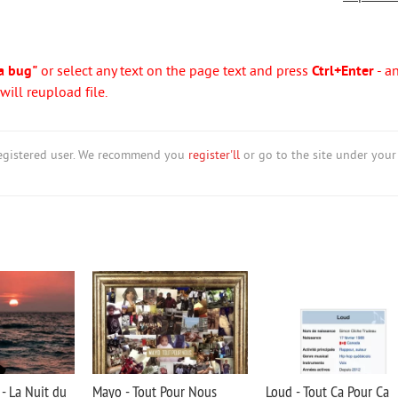
a bug"
or select any text on the page text and press
Ctrl+Enter
- a
ill reupload file.
nregistered user. We recommend you
register'll
or go to the site under your
- La Nuit du
Mayo - Tout Pour Nous
Loud - Tout Ca Pour Ca