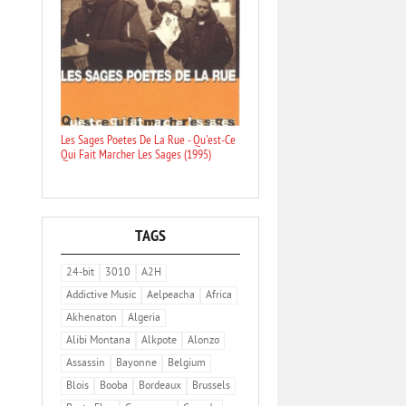
Les Sages Poetes De La Rue - Qu'est-Ce
Qui Fait Marcher Les Sages (1995)
TAGS
24-bit
3010
A2H
Addictive Music
Aelpeacha
Africa
Akhenaton
Algeria
Alibi Montana
Alkpote
Alonzo
Assassin
Bayonne
Belgium
Blois
Booba
Bordeaux
Brussels