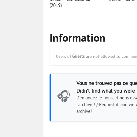
(2019)
Information
Users of
Guests
are not allowed to comment
Vous ne trouvez pas ce que
Didn't find what you were 
🎧
Demandez-le nous, et nous essa
l'archive ! / Request it, and we w
archive!