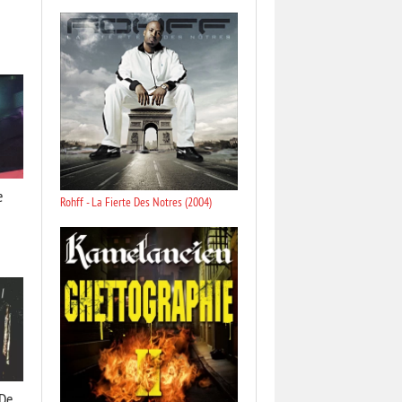
e
Rohff - La Fierte Des Notres (2004)
 De