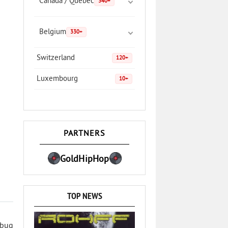
Canada / Quebec
340+
Belgium
330+
Switzerland
120+
Luxembourg
10+
PARTNERS
GoldHipHop
TOP NEWS
 bug