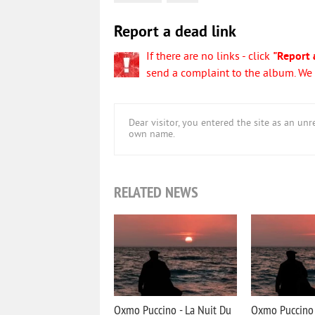
Report a dead link
If there are no links - click
"Report 
send a complaint to the album. We w
Dear visitor, you entered the site as an u
own name.
RELATED NEWS
Oxmo Puccino - La Nuit Du
Oxmo Puccino 