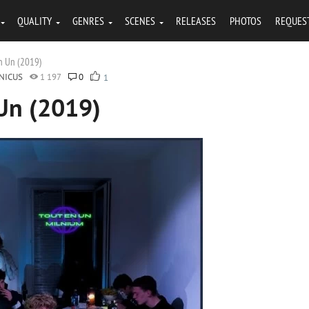
QUALITY
GENRES
SCENES
RELEASES
PHOTOS
REQUES
En Un (2019)
NICUS
1 197
0
1
 Un (2019)