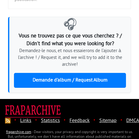
🎧
Vous ne trouvez pas ce que vous cherchez ? /
Didn't find what you were looking for?
Demandez-le nous, et nous essaierons de l'ajouter à
l'archive ! / Request it, and we will try to add it to the
archive!
Demande d'album / Request Album
·
·
·
·
·
Links
Statistics
Feedback
Sitemap
DMCA
fraparchive.com
- Dear visitors, your privacy and copyright is very important to us.
But, unfortunately, we don't have all information about published materials on