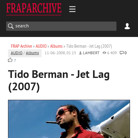
FRAP Archive
»
AUDIO
»
Albums
» Tido Berman - Jet Lag (2007)
AUDIO
/
Albums
11-06-2008, 01:15
LAMBERT
6 409
0
7
Tido Berman - Jet Lag
(2007)