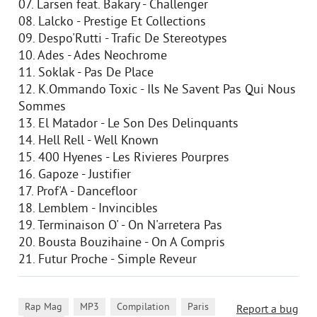
07. Larsen feat. Bakary - Challenger
08. Lalcko - Prestige Et Collections
09. Despo'Rutti - Trafic De Stereotypes
10. Ades - Ades Neochrome
11. Soklak - Pas De Place
12. K.Ommando Toxic - Ils Ne Savent Pas Qui Nous
Sommes
13. El Matador - Le Son Des Delinquants
14. Hell Rell - Well Known
15. 400 Hyenes - Les Rivieres Pourpres
16. Gapoze - Justifier
17. Prof'A - Dancefloor
18. Lemblem - Invincibles
19. Terminaison O' - On N'arretera Pas
20. Bousta Bouzihaine - On A Compris
21. Futur Proche - Simple Reveur
,
,
,
Rap Mag
MP3
Compilation
Paris
Report a bug