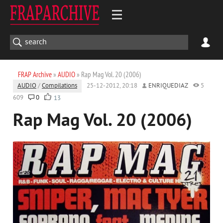
FRAP Archive
»
AUDIO
» Rap Mag Vol. 20 (2006)
AUDIO
/
Compilations
25-12-2012, 20:18
ENRIQUEDIAZ
5
609
0
13
Rap Mag Vol. 20 (2006)