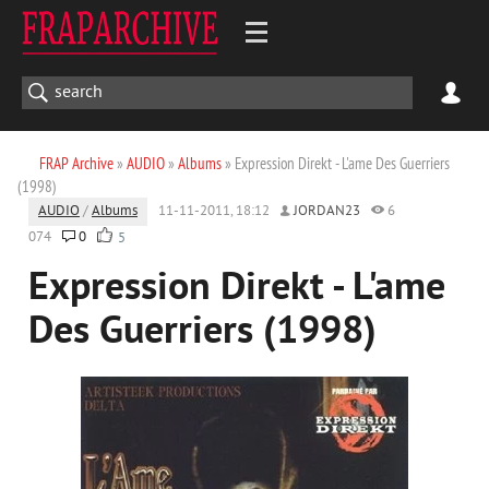
FRAP Archive
»
AUDIO
»
Albums
» Expression Direkt - L'ame Des Guerriers
(1998)
AUDIO
/
Albums
11-11-2011, 18:12
JORDAN23
6
074
0
5
Expression Direkt - L'ame
Des Guerriers (1998)